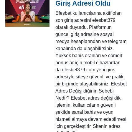
Giriş Adresi Oldu
Efesbet kullanıcılarına aktif olan
son giriş adresini efesbet379
olarak duyurdu. Platformun
güncel giriş adresine sosyal
medya hesaplarından ve telegram
kanalında da ulaşabilirsiniz.
Yüksek bahis oranları ve cömert
bonuslar için mobil cihazlardan
da efesbet379.com yeni giriş
adresiyle siteye güvenli ve pratik
bir biçimde ulaşabilirsiniz. Efesbet
Adres Değişikliğinin Sebebi
Nedir? Efesbet adres değişiklik
işlemini kullanıcıların güvenli
şekilde sanal bahis ve oyun
hizmeti almaya devam edebilmesi
için gerçekleştirir. Sitenin adres