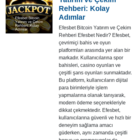
Rehberi: Kolay
Adımlar
Efesbet Bitcoin Yatırım ve Çekim
Rehberi Efesbet Nedir? Efesbet,
çevrimiçi bahis ve oyun
platformları arasında yer alan bir
markadır. Kullanıcılarına spor
bahisleri, casino oyunları ve
çeşitli şans oyunları sunmaktadır.
Bu platform, kullanıcıların dijital
para birimleriyle işlem
yapmalarına olanak tanıyarak,
modern ödeme seçenekleriyle
dikkat çekmektedir. Efesbet,
kullanıcılarına güvenli ve hızlı bir
deneyim sağlama amacı
güderken, aynı zamanda çeşitli