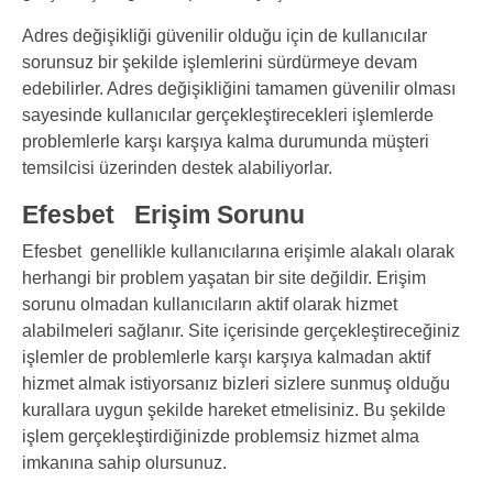
Adres değişikliği güvenilir olduğu için de kullanıcılar
sorunsuz bir şekilde işlemlerini sürdürmeye devam
edebilirler. Adres değişikliğini tamamen güvenilir olması
sayesinde kullanıcılar gerçekleştirecekleri işlemlerde
problemlerle karşı karşıya kalma durumunda müşteri
temsilcisi üzerinden destek alabiliyorlar.
Efesbet
Erişim Sorunu
Efesbet
genellikle kullanıcılarına erişimle alakalı olarak
herhangi bir problem yaşatan bir site değildir. Erişim
sorunu olmadan kullanıcıların aktif olarak hizmet
alabilmeleri sağlanır. Site içerisinde gerçekleştireceğiniz
işlemler de problemlerle karşı karşıya kalmadan aktif
hizmet almak istiyorsanız bizleri sizlere sunmuş olduğu
kurallara uygun şekilde hareket etmelisiniz. Bu şekilde
işlem gerçekleştirdiğinizde problemsiz hizmet alma
imkanına sahip olursunuz.