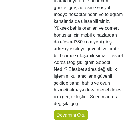
olarak duyurdu. Platformun
güncel giriş adresine sosyal
medya hesaplarından ve telegram
kanalında da ulaşabilirsiniz.
Yüksek bahis oranları ve cömert
bonuslar için mobil cihazlardan
da efesbet380.com yeni giriş
adresiyle siteye güvenli ve pratik
bir biçimde ulaşabilirsiniz. Efesbet
Adres Değişikliğinin Sebebi
Nedir? Efesbet adres değişiklik
işlemini kullanıcıların güvenli
şekilde sanal bahis ve oyun
hizmeti almaya devam edebilmesi
için gerçekleştirir. Sitenin adres
değişikliği g...
Devamını Oku