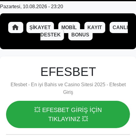
Pazartesi, 10.08.2026 - 23:20
ŞIKAYET
MOBIL
KAYIT
CANLI
DESTEK
BONUS
EFESBET
Efesbet - En iyi Bahis ve Casino Sitesi 2025 - Efesbet
Giriş
💥 EFESBET GİRİŞ İÇİN
TIKLAYINIZ 💥