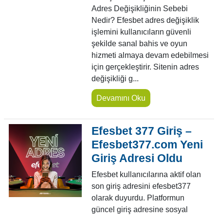
Adres Değişikliğinin Sebebi
Nedir? Efesbet adres değişiklik
işlemini kullanıcıların güvenli
şekilde sanal bahis ve oyun
hizmeti almaya devam edebilmesi
için gerçekleştirir. Sitenin adres
değişikliği g...
Devamını Oku
Efesbet 377 Giriş –
Efesbet377.com Yeni
Giriş Adresi Oldu
Efesbet kullanıcılarına aktif olan
son giriş adresini efesbet377
olarak duyurdu. Platformun
güncel giriş adresine sosyal