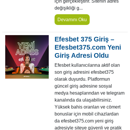
için gerçekleştirir. Sitenin adres
değişikliği g...
Devamını Oku
Efesbet 375 Giriş –
Efesbet375.com Yeni
Giriş Adresi Oldu
Efesbet kullanıcılarına aktif olan
son giriş adresini efesbet375
olarak duyurdu. Platformun
güncel giriş adresine sosyal
medya hesaplarından ve telegram
kanalında da ulaşabilirsiniz.
Yüksek bahis oranları ve cömert
bonuslar için mobil cihazlardan
da efesbet375.com yeni giriş
adresiyle siteye güvenli ve pratik