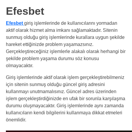
Efesbet
Efesbet
giriş işlemlerinde de kullanıcılarını yormadan
aktif olarak hizmet alma imkanı sağlamaktadır. Sitenin
sunmuş olduğu giriş işlemlerinde kurallara uygun şekilde
hareket ettiğinizde problem yaşamazsınız.
Gerçekleştireceğiniz işlemlerle alakalı olarak herhangi bir
şekilde problem yaşama durumu söz konusu
olmayacaktır.
Giriş işlemlerinde aktif olarak işlem gerçekleştirebilmeniz
için sitenin sunmuş olduğu güncel giriş adresini
kullanmayı unutmamalısınız. Güncel adres üzerinden
işlem gerçekleştirdiğinizde en ufak bir sorunla karşılaşma
durumu oluşmayacaktır. Giriş işlemlerinde aynı zamanda
kullanıcıların kendi bilgilerini kullanmaya dikkat etmeleri
önemlidir.