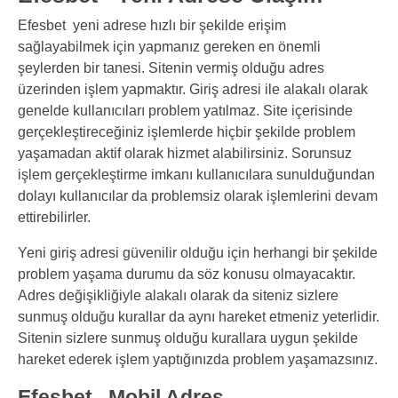
Efesbet
yeni adrese hızlı bir şekilde erişim
sağlayabilmek için yapmanız gereken en önemli
şeylerden bir tanesi. Sitenin vermiş olduğu adres
üzerinden işlem yapmaktır. Giriş adresi ile alakalı olarak
genelde kullanıcıları problem yatılmaz. Site içerisinde
gerçekleştireceğiniz işlemlerde hiçbir şekilde problem
yaşamadan aktif olarak hizmet alabilirsiniz. Sorunsuz
işlem gerçekleştirme imkanı kullanıcılara sunulduğundan
dolayı kullanıcılar da problemsiz olarak işlemlerini devam
ettirebilirler.
Yeni giriş adresi güvenilir olduğu için herhangi bir şekilde
problem yaşama durumu da söz konusu olmayacaktır.
Adres değişikliğiyle alakalı olarak da siteniz sizlere
sunmuş olduğu kurallar da aynı hareket etmeniz yeterlidir.
Sitenin sizlere sunmuş olduğu kurallara uygun şekilde
hareket ederek işlem yaptığınızda problem yaşamazsınız.
Efesbet
Mobil Adres