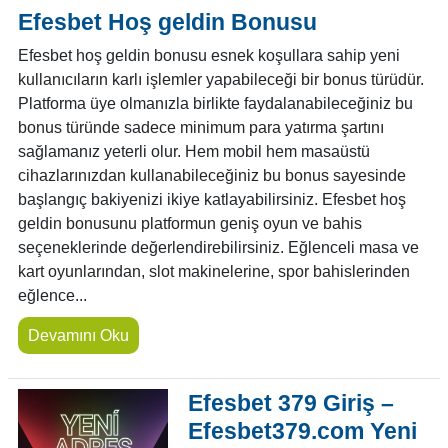
Efesbet Hoş geldin Bonusu
Efesbet hoş geldin bonusu esnek koşullara sahip yeni
kullanıcıların karlı işlemler yapabileceği bir bonus türüdür.
Platforma üye olmanızla birlikte faydalanabileceğiniz bu
bonus türünde sadece minimum para yatırma şartını
sağlamanız yeterli olur. Hem mobil hem masaüstü
cihazlarınızdan kullanabileceğiniz bu bonus sayesinde
başlangıç bakiyenizi ikiye katlayabilirsiniz. Efesbet hoş
geldin bonusunu platformun geniş oyun ve bahis
seçeneklerinde değerlendirebilirsiniz. Eğlenceli masa ve
kart oyunlarından, slot makinelerine, spor bahislerinden
eğlence...
Devamını Oku
Efesbet 379 Giriş –
Efesbet379.com Yeni