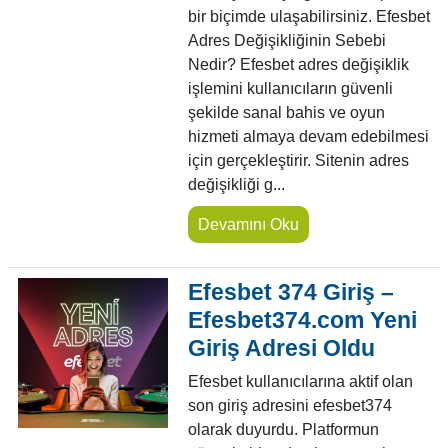
bir biçimde ulaşabilirsiniz. Efesbet
Adres Değişikliğinin Sebebi
Nedir? Efesbet adres değişiklik
işlemini kullanıcıların güvenli
şekilde sanal bahis ve oyun
hizmeti almaya devam edebilmesi
için gerçekleştirir. Sitenin adres
değişikliği g...
Devamını Oku
Efesbet 374 Giriş –
Efesbet374.com Yeni
Giriş Adresi Oldu
Efesbet kullanıcılarına aktif olan
son giriş adresini efesbet374
olarak duyurdu. Platformun