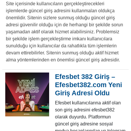
Site içerisinde kullanıcıların gerçekleştirecekleri
işlemlerde güncel giriş adresini kullanmaları oldukça
önemlidir. Sitenin sizlere sunmuş olduğu güncel giriş
adresi güvenilir olduğu için de herhangi bir şekilde sorun
yaşamadan aktif olarak hizmet alabilirsiniz. Problemsiz
bir şekilde işlem gerçekleştirme imkanı kullanıcılara
sunulduğu için kullanıcılar da rahatlıkla tüm işlemlerin
devam ettirebilirler. Sitenin sunmuş olduğu aktif hizmet
alma yöntemlerinden en önemlisi güncel giriş adresidir.
Efesbet 382 Giriş –
Efesbet382.com Yeni
Giriş Adresi Oldu
Efesbet kullanıcılarına aktif olan
son giriş adresini efesbet382
olarak duyurdu. Platformun
güncel giriş adresine sosyal
medya hesaplarından ve telegram