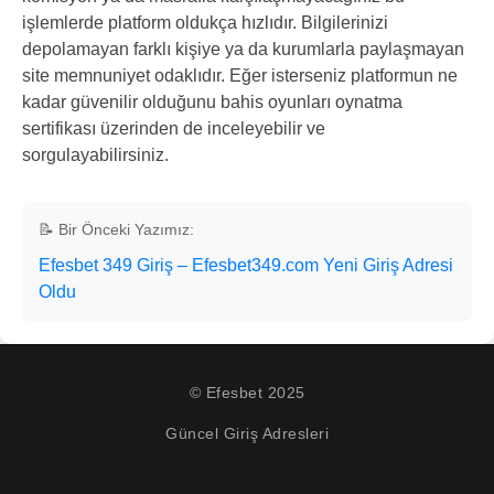
işlemlerde platform oldukça hızlıdır. Bilgilerinizi
depolamayan farklı kişiye ya da kurumlarla paylaşmayan
site memnuniyet odaklıdır. Eğer isterseniz platformun ne
kadar güvenilir olduğunu bahis oyunları oynatma
sertifikası üzerinden de inceleyebilir ve
sorgulayabilirsiniz.
📝 Bir Önceki Yazımız:
Efesbet 349 Giriş – Efesbet349.com Yeni Giriş Adresi
Oldu
© Efesbet 2025
Güncel Giriş Adresleri