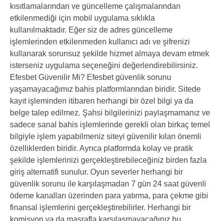
kısıtlamalarından ve güncelleme çalışmalarından
etkilenmediği için mobil uygulama sıklıkla
kullanılmaktadır. Eğer siz de adres güncelleme
işlemlerinden etkilenmeden kullanıcı adı ve şifrenizi
kullanarak sorunsuz şekilde hizmet almaya devam etmek
isterseniz uygulama seçeneğini değerlendirebilirsiniz.
Efesbet Güvenilir Mi? Efesbet güvenlik sorunu
yaşamayacağımız bahis platformlarından biridir. Sitede
kayıt işleminden itibaren herhangi bir özel bilgi ya da
belge talep edilmez. Şahsi bilgilerinizi paylaşmamanız ve
sadece sanal bahis işlemlerinde gerekli olan birkaç temel
bilgiyle işlem yapabilmeniz siteyi güvenilir kılan önemli
özelliklerden biridir. Ayrıca platformda kolay ve pratik
şekilde işlemlerinizi gerçekleştirebileceğiniz birden fazla
giriş alternatifi sunulur. Oyun severler herhangi bir
güvenlik sorunu ile karşılaşmadan 7 gün 24 saat güvenli
ödeme kanalları üzerinden para yatırma, para çekme gibi
finansal işlemlerini gerçekleştirebilirler. Herhangi bir
komisyon ya da masrafla karşılaşmayacağınız bu